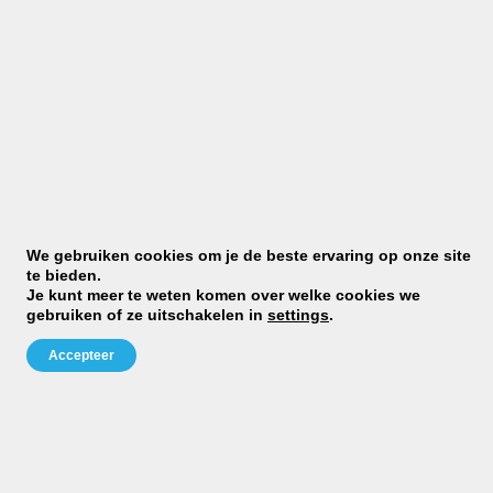
Benieuwd of judo iets voor
jou is?
MELD JE AAN VOOR EEN PROEFLES
JCR Judo
We gebruiken cookies om je de beste ervaring op onze site
Telefoon:
te bieden.
Je kunt meer te weten komen over welke cookies we
0031628640377
gebruiken of ze uitschakelen in
settings
.
Mail:
info@jcrjudo.nl
Accepteer
KvK nummer:
24382600
BTW nummer:
NL816841457B01