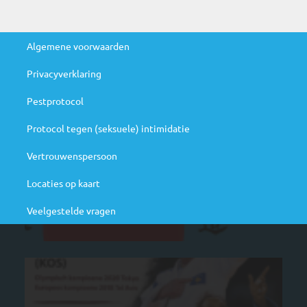
Handige links
Algemene voorwaarden
Privacyverklaring
Agenda
Pestprotocol
N
Protocol tegen (seksuele) intimidatie
ju
Be
Vertrouwenspersoon
ag
Locaties op kaart
Veelgestelde vragen
M
cl
ra
st