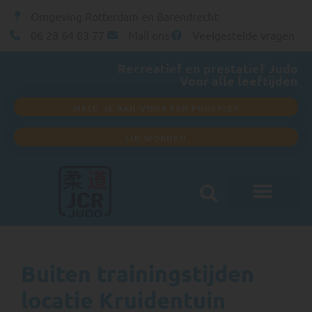
Omgeving Rotterdam en Barendrecht
06 28 64 03 77
Mail ons
Veelgestelde vragen
Recreatief en prestatief Judo
Voor alle leeftijden
MELD JE AAN VOOR EEN PROEFLES
LID WORDEN
Buiten trainingstijden
locatie Kruidentuin