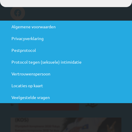
Handige links
Algemene voorwaarden
Privacyverklaring
Agenda
Pestprotocol
N
Protocol tegen (seksuele) intimidatie
ju
Be
Vertrouwenspersoon
ag
Locaties op kaart
Veelgestelde vragen
M
cl
ra