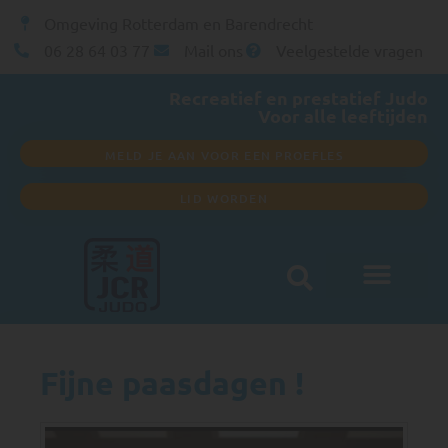
Omgeving Rotterdam en Barendrecht
06 28 64 03 77
Mail ons
Veelgestelde vragen
Recreatief en prestatief Judo
Voor alle leeftijden
MELD JE AAN VOOR EEN PROEFLES
LID WORDEN
Fijne paasdagen !