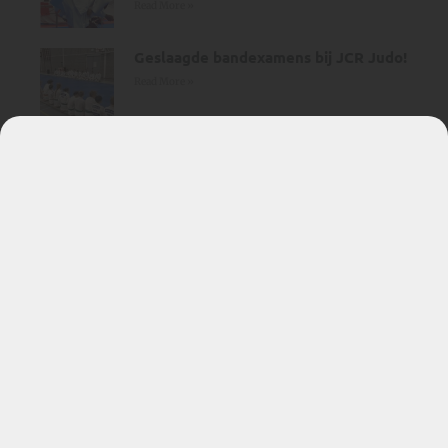
Read More »
Geslaagde bandexamens bij JCR Judo!
Read More »
JCR plaatst zich voor de Final Four!
Read More »
Bekijk alle
Onze facebook