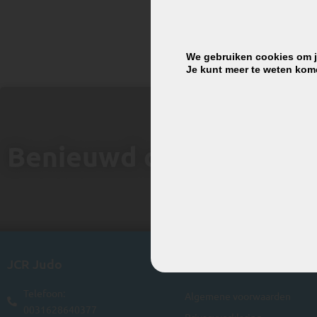
We gebruiken cookies om je
Je kunt meer te weten kom
Benieuwd of judo iets vo
JCR Judo
Handige links
Telefoon:
Algemene voorwaarden
0031628640377