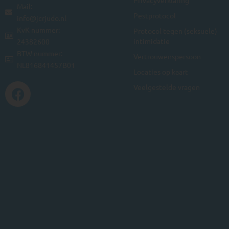
Privacyverklaring
Mail:
Pestprotocol
info@jcrjudo.nl
KvK nummer:
Protocol tegen (seksuele)
intimidatie
24382600
BTW nummer:
Vertrouwenspersoon
NL816841457B01
Locaties op kaart
Veelgestelde vragen