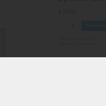
€
25,00
Toevoegen 
SKU:
awtm-event-22658
Categorie:
Geen categorie