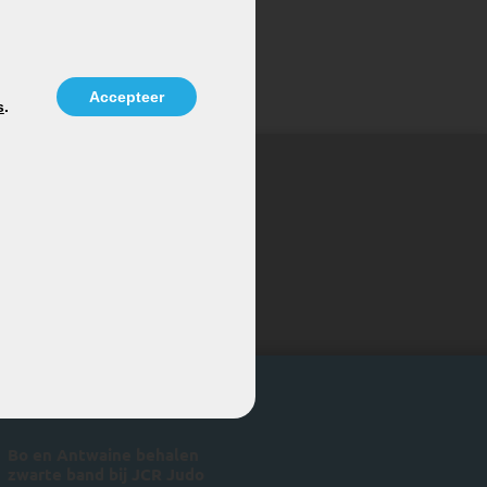
Accepteer
s
.
E AAN VOOR EEN PROEFLES
ieuws
Bo en Antwaine behalen
zwarte band bij JCR Judo