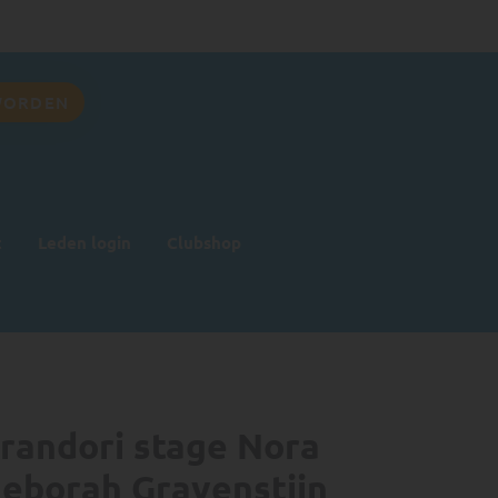
WORDEN
t
Leden login
Clubshop
 randori stage Nora
eborah Gravenstijn