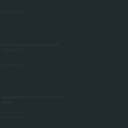
5 juli 2026
Lees verder »
Geslaagde bandexamens bij
JCR Judo!
4 juli 2026
Lees verder »
JCR plaatst zich voor de Final
Four!
28 juni 2026
Lees verder »