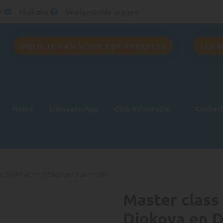
7
Mail ons
Veelgestelde vragen
MELD JE AAN VOOR EEN PROEFLES
LID 
Home
Lidmaatschap
Club informatie
Contac
ra Djokova en Deborah Gravenstijn
Master class
Djokova en D