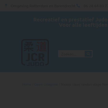
Omgeving Rotterdam en Barendrecht
06 28 64 03 7
Recreatief en prestatief Judo
Voor alle leeftijden
Home
/
Geen categorie
/ Master class randori stage No