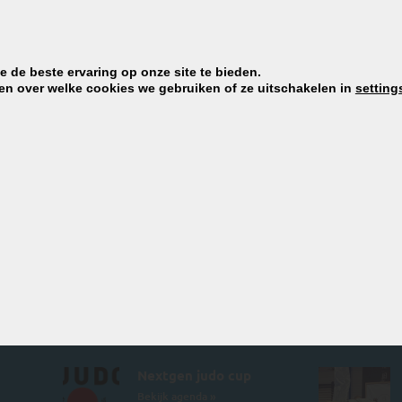
 de beste ervaring op onze site te bieden.
en over welke cookies we gebruiken of ze uitschakelen in
setting
or jou is?
MELD J
Agenda
Laatste n
Nextgen judo cup
Bekijk agenda »