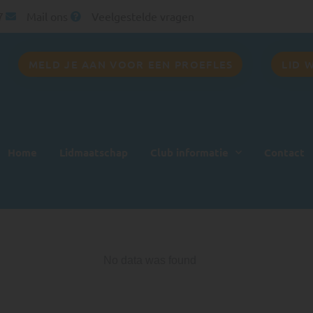
7
Mail ons
Veelgestelde vragen
MELD JE AAN VOOR EEN PROEFLES
LID 
Home
Lidmaatschap
Club informatie
Contact
No data was found