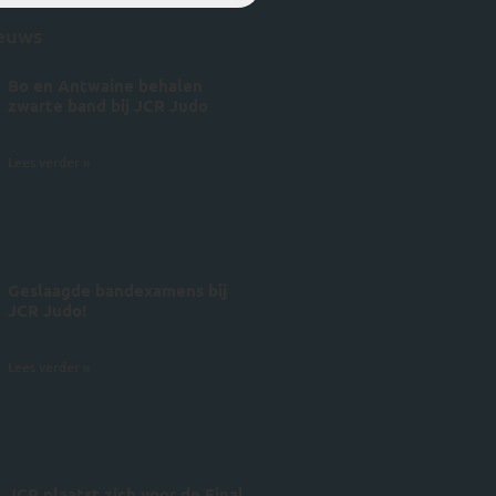
ieuws
Bo en Antwaine behalen
zwarte band bij JCR Judo
5 juli 2026
Lees verder »
Geslaagde bandexamens bij
JCR Judo!
4 juli 2026
Lees verder »
JCR plaatst zich voor de Final