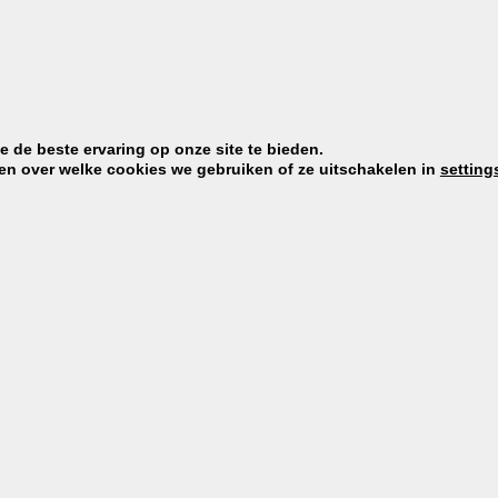
 de beste ervaring op onze site te bieden.
en over welke cookies we gebruiken of ze uitschakelen in
setting
or jou is?
MELD J