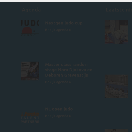
Agenda
Laatste n
Nextgen judo cup
Bekijk agenda »
Master class randori
stage Nora Djokova en
Deborah Gravenstijn
Bekijk agenda »
NL open judo
Bekijk agenda »