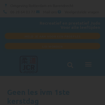
Omgeving Rotterdam en Barendrecht
06 28 64 03 77
Mail ons
Veelgestelde vragen
Recreatief en prestatief Judo
Voor alle leeftijden
MELD JE AAN VOOR EEN PROEFLES
LID WORDEN
Geen les ivm 1ste
kerstdag