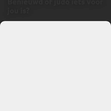
Benieuwd of judo iets voor
jou is?
MELD JE AAN VOOR EEN PROEFLES
JCR Judo
Telefoon:
0031628640377
Mail:
info@jcrjudo.nl
KvK nummer:
24382600
BTW nummer:
NL816841457B01