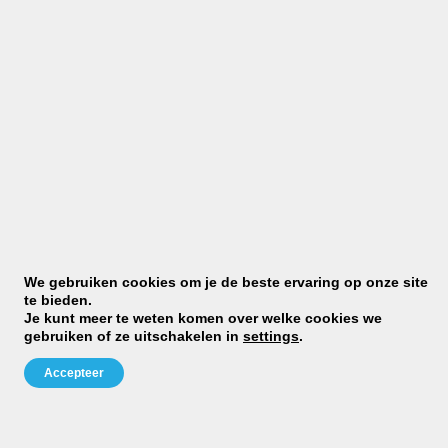
M
cl
ra
We gebruiken cookies om je de beste ervaring op onze site
st
te bieden.
Dj
Je kunt meer te weten komen over welke cookies we
D
gebruiken of ze uitschakelen in
settings
.
Gr
Be
Accepteer
»