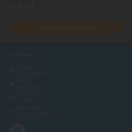
jou is?
MELD JE AAN VOOR EEN PROEFLES
JCR Judo
Telefoon:
0031628640377
Mail:
info@jcrjudo.nl
KvK nummer:
24382600
BTW nummer:
NL816841457B01