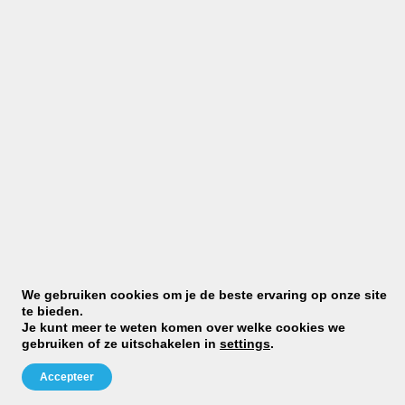
M
We gebruiken cookies om je de beste ervaring op onze site
cl
te bieden.
ra
Je kunt meer te weten komen over welke cookies we
st
gebruiken of ze uitschakelen in
settings
.
Dj
D
Accepteer
Gr