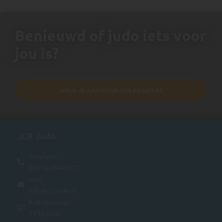
Benieuwd of judo iets voor
jou is?
MELD JE AAN VOOR EEN PROEFLES
JCR Judo
Telefoon:
0031628640377
Mail:
info@jcrjudo.nl
KvK nummer:
24382600