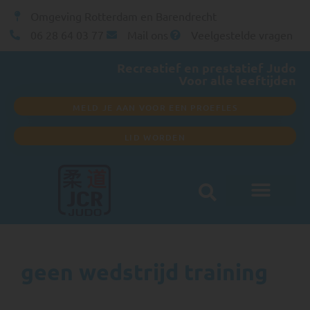
Omgeving Rotterdam en Barendrecht
06 28 64 03 77
Mail ons
Veelgestelde vragen
Recreatief en prestatief Judo
Voor alle leeftijden
MELD JE AAN VOOR EEN PROEFLES
LID WORDEN
Club informatie
geen wedstrijd training