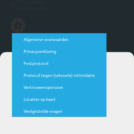
BTW nummer:
NL816841457B01
Handige links
Algemene voorwaarden
Privacyverklaring
Agenda
Pestprotocol
N
Protocol tegen (seksuele) intimidatie
ju
Be
Vertrouwenspersoon
ag
Locaties op kaart
Veelgestelde vragen