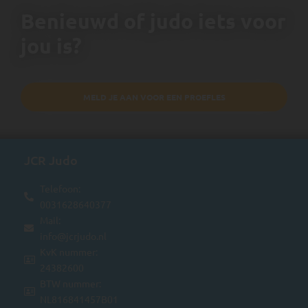
Benieuwd of judo iets voor
jou is?
MELD JE AAN VOOR EEN PROEFLES
JCR Judo
Telefoon:
0031628640377
Mail:
info@jcrjudo.nl
KvK nummer:
24382600
BTW nummer:
NL816841457B01