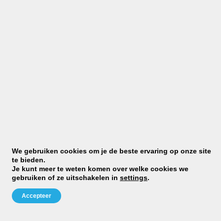
M
cl
We gebruiken cookies om je de beste ervaring op onze site
ra
te bieden.
st
Je kunt meer te weten komen over welke cookies we
Dj
gebruiken of ze uitschakelen in
settings
.
D
Gr
Accepteer
Be
»