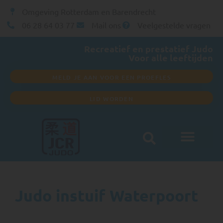
Omgeving Rotterdam en Barendrecht
06 28 64 03 77
Mail ons
Veelgestelde vragen
Recreatief en prestatief Judo
Voor alle leeftijden
MELD JE AAN VOOR EEN PROEFLES
LID WORDEN
Club informatie
Judo instuif Waterpoort