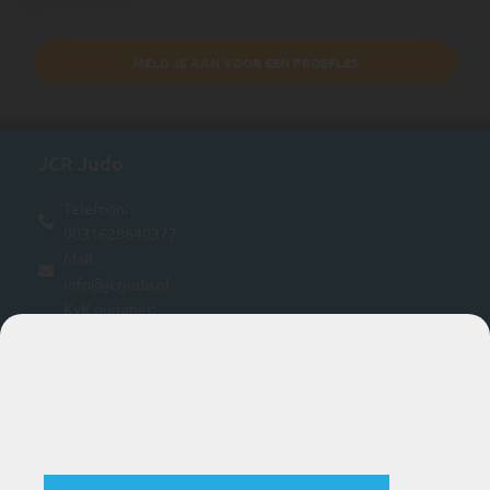
MELD JE AAN VOOR EEN PROEFLES
JCR Judo
Telefoon:
0031628640377
Mail:
info@jcrjudo.nl
KvK nummer:
24382600
BTW nummer:
NL816841457B01