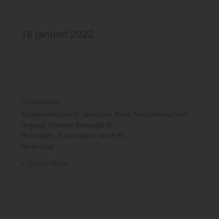
16 januari 2022
GEHELE DAG
IJsselmonde
Kraaijeveldstraat 2; Sportzaal ‘Auris Taalfonteinschool’,
(ingang: Noorder Kerkedijk 8)
Rotterdam
,
Zuid Holland
3078 PE
Nederland
+ Google Maps