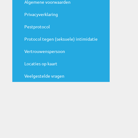
Handige links
Algemene voorwaarden
Privacyverklaring
Agenda
Pestprotocol
N
Protocol tegen (seksuele) intimidatie
ju
Be
Vertrouwenspersoon
ag
Locaties op kaart
Veelgestelde vragen