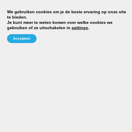
We gebruiken cookies om je de beste ervaring op onze site
te bieden.
Je kunt meer te weten komen over welke cookies we
gebruiken of ze uitschakelen in
settings
.
Accepteer
M
cl
ra
st
Dj
D
Gr
Be
»