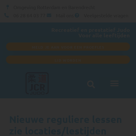
Omgeving Rotterdam en Barendrecht
06 28 64 03 77
Mail ons
Veelgestelde vragen
Recreatief en prestatief Judo
Voor alle leeftijden
MELD JE AAN VOOR EEN PROEFLES
LID WORDEN
Club informatie
Nieuwe reguliere lessen
zie locaties/lestijden