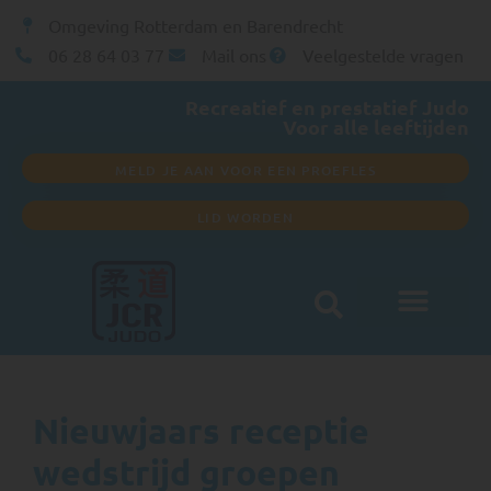
Omgeving Rotterdam en Barendrecht
06 28 64 03 77
Mail ons
Veelgestelde vragen
Recreatief en prestatief Judo
Voor alle leeftijden
MELD JE AAN VOOR EEN PROEFLES
LID WORDEN
Club informatie
Nieuwjaars receptie
wedstrijd groepen