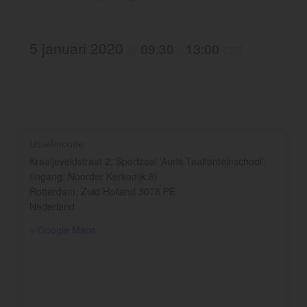
5 januari 2020
09:30
13:00
@
–
CET
IJsselmonde
Kraaijeveldstraat 2; Sportzaal ‘Auris Taalfonteinschool’,
(ingang: Noorder Kerkedijk 8)
Rotterdam
,
Zuid Holland
3078 PE
Nederland
+ Google Maps