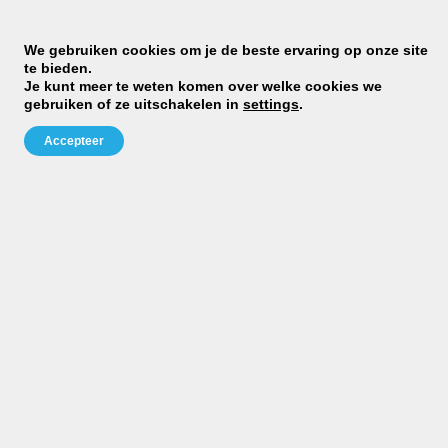
We gebruiken cookies om je de beste ervaring op onze site
te bieden.
Je kunt meer te weten komen over welke cookies we
gebruiken of ze uitschakelen in
settings
.
Accepteer
M
cl
ra
st
Dj
D
Gr
Be
»