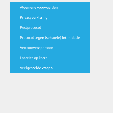
Handige links
Algemene voorwaarden
Privacyverklaring
Agenda
Pestprotocol
N
Protocol tegen (seksuele) intimidatie
ju
Be
Vertrouwenspersoon
ag
Locaties op kaart
Veelgestelde vragen