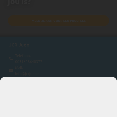
jou is?
MELD JE AAN VOOR EEN PROEFLES
JCR Judo
Telefoon:
0031628640377
Mail:
info@jcrjudo.nl
KvK nummer:
24382600
BTW nummer:
NL816841457B01