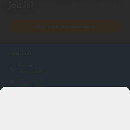
jou is?
MELD JE AAN VOOR EEN PROEFLES
JCR Judo
Telefoon:
0031628640377
Mail:
info@jcrjudo.nl
KvK nummer:
24382600
BTW nummer:
NL816841457B01