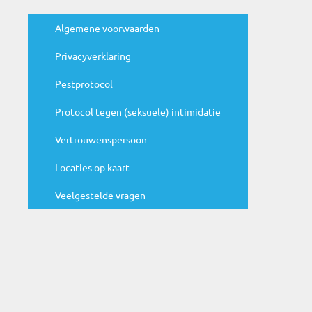
Handige links
Algemene voorwaarden
Privacyverklaring
Agenda
Pestprotocol
N
Protocol tegen (seksuele) intimidatie
ju
Be
Vertrouwenspersoon
ag
Locaties op kaart
Veelgestelde vragen