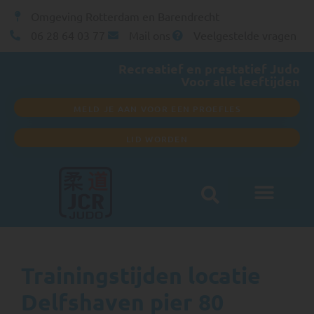
Omgeving Rotterdam en Barendrecht
06 28 64 03 77
Mail ons
Veelgestelde vragen
Recreatief en prestatief Judo
Voor alle leeftijden
MELD JE AAN VOOR EEN PROEFLES
LID WORDEN
Club informatie
Trainingstijden locatie
Delfshaven pier 80