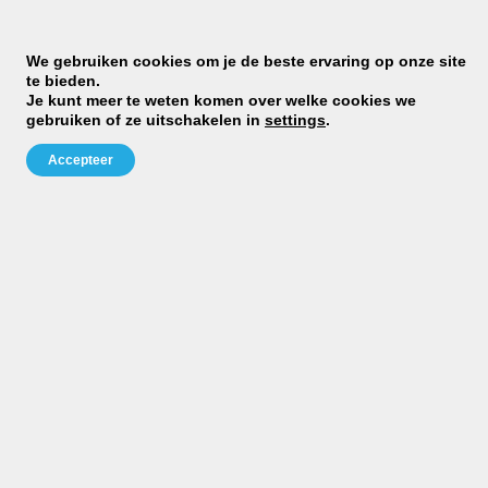
We gebruiken cookies om je de beste ervaring op onze site
te bieden.
Je kunt meer te weten komen over welke cookies we
gebruiken of ze uitschakelen in
settings
.
Accepteer
M
cl
ra
st
Dj
D
Gr
Be
»