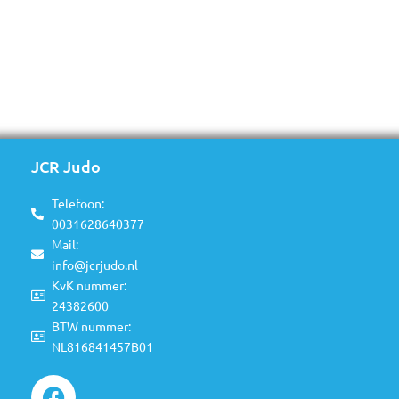
JCR Judo
Telefoon:
0031628640377
Mail:
info@jcrjudo.nl
KvK nummer:
24382600
BTW nummer:
NL816841457B01