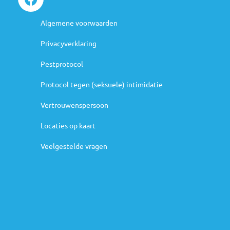
Handige links
Algemene voorwaarden
Privacyverklaring
Agenda
Pestprotocol
N
Protocol tegen (seksuele) intimidatie
ju
Be
Vertrouwenspersoon
ag
Locaties op kaart
Veelgestelde vragen