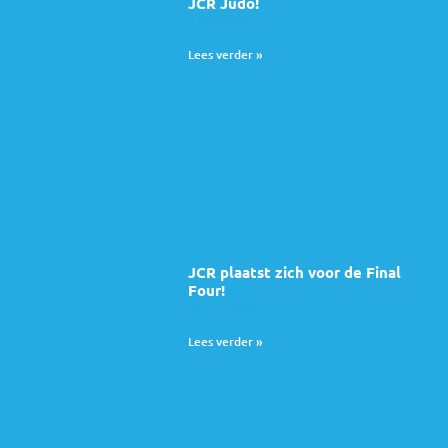
JCR Judo!
4 juli 2026
Lees verder »
JCR plaatst zich voor de Final
Four!
28 juni 2026
Lees verder »