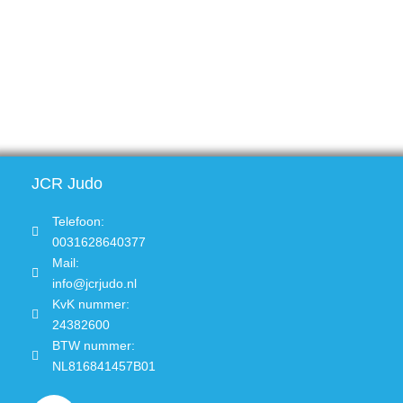
JCR Judo
Telefoon:
0031628640377
Mail:
info@jcrjudo.nl
KvK nummer:
24382600
BTW nummer:
NL816841457B01