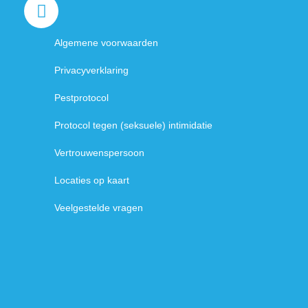
Handige links
Algemene voorwaarden
Privacyverklaring
Agenda
Pestprotocol
N
Protocol tegen (seksuele) intimidatie
ju
c
Vertrouwenspersoon
Be
ag
Locaties op kaart
Veelgestelde vragen