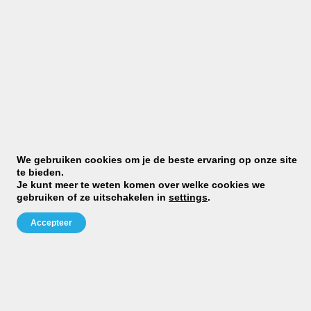
Benieuwd of judo iets voor
jou is?
MELD JE AAN VOOR EEN PROEFLES
JCR Judo
We gebruiken cookies om je de beste ervaring op onze site
Telefoon:
te bieden.
Je kunt meer te weten komen over welke cookies we
0031628640377
gebruiken of ze uitschakelen in
settings
.
Mail:
info@jcrjudo.nl
Accepteer
KvK nummer:
24382600
BTW nummer:
NL816841457B01