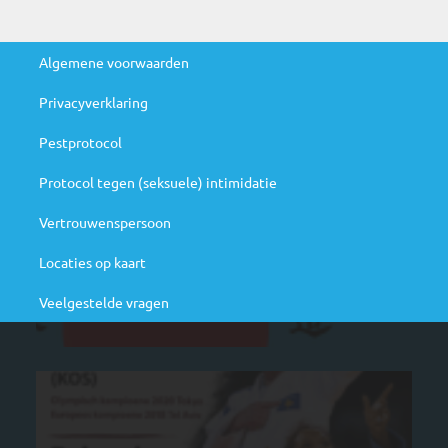
Handige links
Algemene voorwaarden
Privacyverklaring
Agenda
Pestprotocol
N
Protocol tegen (seksuele) intimidatie
ju
Be
Vertrouwenspersoon
ag
Locaties op kaart
Veelgestelde vragen
M
cl
ra
st