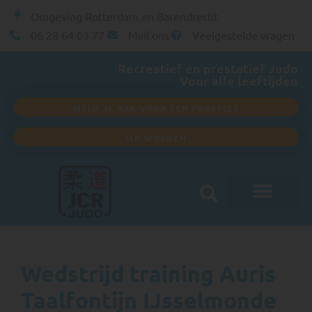
Omgeving Rotterdam en Barendrecht
06 28 64 03 77
Mail ons
Veelgestelde vragen
Recreatief en prestatief Judo
Voor alle leeftijden
MELD JE AAN VOOR EEN PROEFLES
LID WORDEN
Wedstrijd training Auris
Taalfontijn IJsselmonde