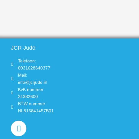
JCR Judo
Telefoon:
0031628640377
Mail:
info@jcrjudo.nl
KvK nummer:
24382600
BTW nummer:
NL816841457B01