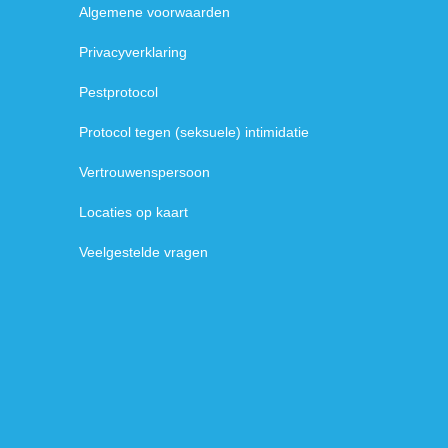
Handige links
Algemene voorwaarden
Privacyverklaring
Agenda
Pestprotocol
N
Protocol tegen (seksuele) intimidatie
ju
c
Vertrouwenspersoon
Be
ag
Locaties op kaart
Veelgestelde vragen