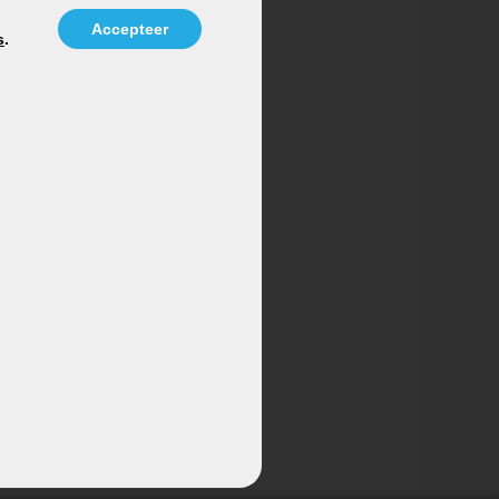
Accepteer
s
.
nsors