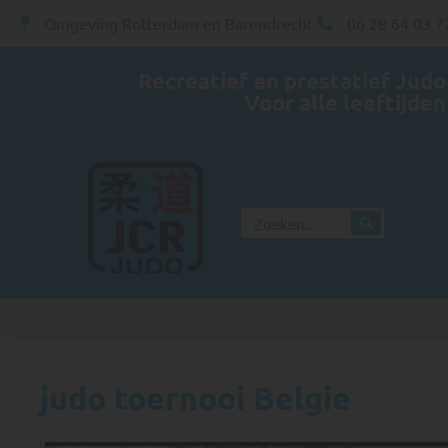
Omgeving Rotterdam en Barendrecht
06 28 64 03 7
Recreatief en prestatief Judo
Voor alle leeftijden
judo toernooi Belgie