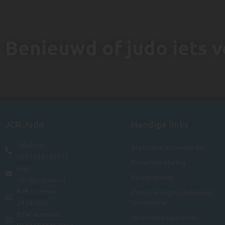
Benieuwd of judo iets vo
JCR Judo
Handige links
Telefoon:
Algemene voorwaarden
0031628640377
Privacyverklaring
Mail:
Pestprotocol
info@jcrjudo.nl
KvK nummer:
Protocol tegen (seksuele)
intimidatie
24382600
BTW nummer:
Vertrouwenspersoon