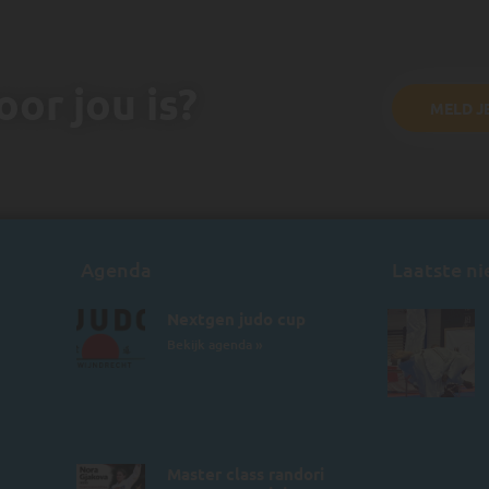
or jou is?
MELD J
Agenda
Laatste n
Nextgen judo cup
Bekijk agenda »
Master class randori