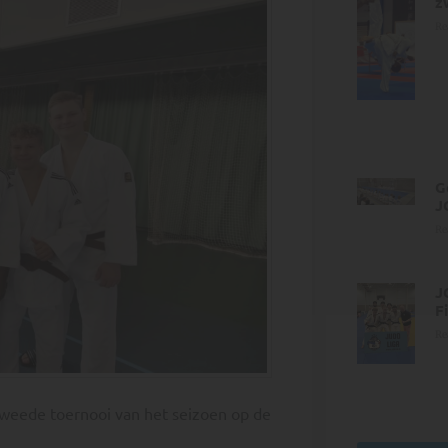
z
Re
G
J
Re
J
F
Re
weede toernooi van het seizoen op de