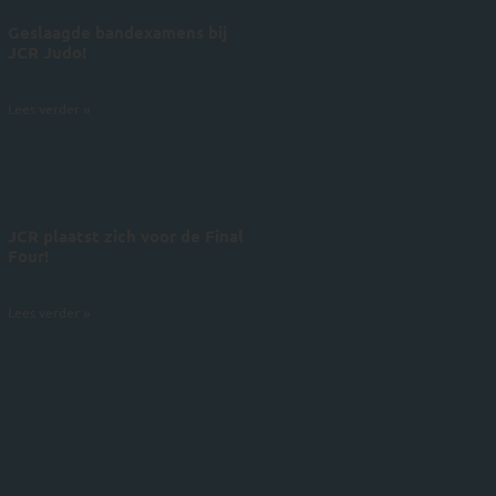
Geslaagde bandexamens bij
JCR Judo!
4 juli 2026
Lees verder »
JCR plaatst zich voor de Final
Four!
28 juni 2026
Lees verder »