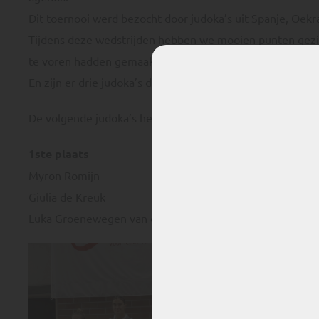
Dit toernooi werd bezocht door judoka’s uit Spanje, Oekr
Tijdens deze wedstrijden hebben we mooien punten gezie
te voren hadden gemaakt(tactiek).
En zijn er drie judoka’s die 1ste zijn geworden.
De volgende judoka’s hebben een prijs gewonnen
1ste plaats
Myron Romijn
Giulia de Kreuk
Luka Groenewegen van der Weijden