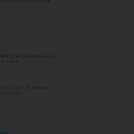
warte band bij JCR Judo
ad More »
eslaagde bandexamens bij
CR Judo!
ad More »
CR plaatst zich voor de
inal Four!
ad More »