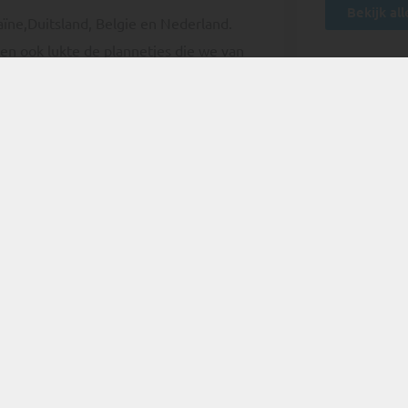
Bekijk all
aïne,Duitsland, Belgie en Nederland.
n ook lukte de plannetjes die we van
Onze fac