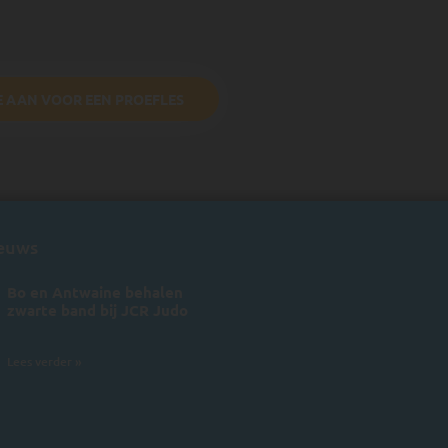
E AAN VOOR EEN PROEFLES
ieuws
Bo en Antwaine behalen
zwarte band bij JCR Judo
5 juli 2026
Lees verder »