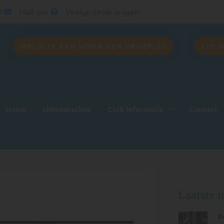
7
Mail ons
Veelgestelde vragen
MELD JE AAN VOOR EEN PROEFLES
LID 
Home
Lidmaatschap
Club informatie
Contact
Laatste 
B