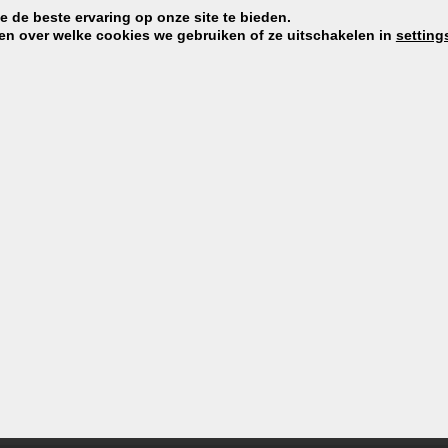
 de beste ervaring op onze site te bieden.
en over welke cookies we gebruiken of ze uitschakelen in
setting
Onze spo