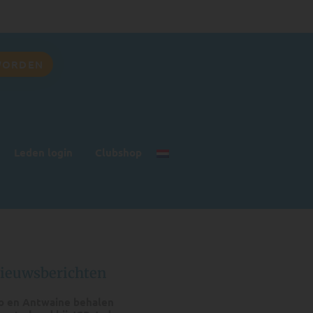
WORDEN
Leden login
Clubshop
nieuwsberichten
o en Antwaine behalen