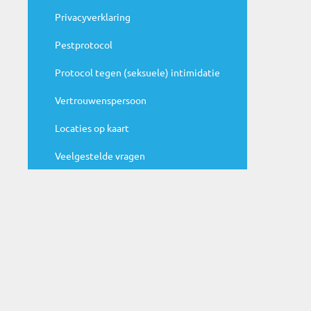
Privacyverklaring
Agenda
Pestprotocol
N
Protocol tegen (seksuele) intimidatie
ju
Be
Vertrouwenspersoon
ag
Locaties op kaart
Veelgestelde vragen