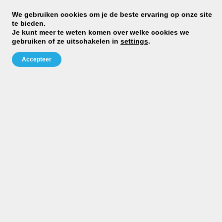
We gebruiken cookies om je de beste ervaring op onze site
te bieden.
Je kunt meer te weten komen over welke cookies we
gebruiken of ze uitschakelen in
settings
.
Accepteer
M
cl
ra
st
Dj
D
Gr
Be
»