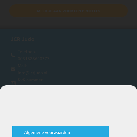
MELD JE AAN VOOR EEN PROEFLES
JCR Judo
Telefoon:
0031628640377
Mail:
info@jcrjudo.nl
KvK nummer:
24382600
BTW nummer:
NL816841457B01
Handige links
Algemene voorwaarden