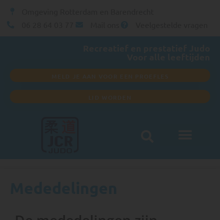
Omgeving Rotterdam en Barendrecht
06 28 64 03 77
Mail ons
Veelgestelde vragen
Recreatief en prestatief Judo
Voor alle leeftijden
MELD JE AAN VOOR EEN PROEFLES
LID WORDEN
Club informatie
Mededelingen