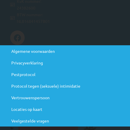
KvK nummer:
24382600
BTW nummer:
NL816841457B01
Handige links
Algemene voorwaarden
Privacyverklaring
Agenda
Pestprotocol
N
Protocol tegen (seksuele) intimidatie
ju
Be
Vertrouwenspersoon
ag
Locaties op kaart
Veelgestelde vragen