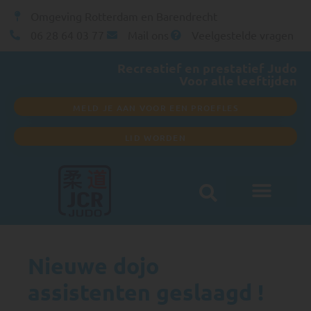
Omgeving Rotterdam en Barendrecht
06 28 64 03 77
Mail ons
Veelgestelde vragen
Recreatief en prestatief Judo
Voor alle leeftijden
MELD JE AAN VOOR EEN PROEFLES
LID WORDEN
Nieuwe dojo
assistenten geslaagd !