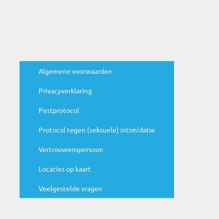
BTW nummer:
NL816841457B01
Handige links
Algemene voorwaarden
Privacyverklaring
Agenda
Pestprotocol
N
Protocol tegen (seksuele) intimidatie
ju
c
Vertrouwenspersoon
Be
ag
Locaties op kaart
Veelgestelde vragen