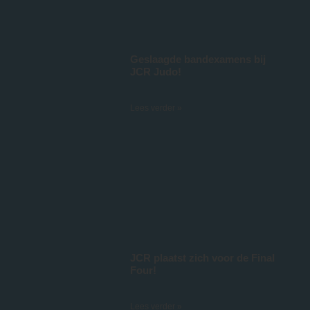
Geslaagde bandexamens bij
JCR Judo!
4 juli 2026
Lees verder »
JCR plaatst zich voor de Final
Four!
28 juni 2026
Lees verder »