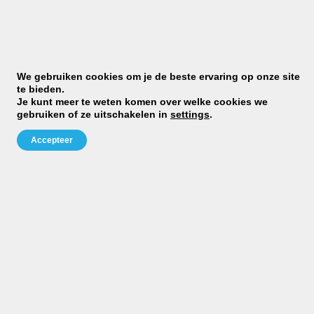
Benieuwd of judo iets voor
We gebruiken cookies om je de beste ervaring op onze site
jou is?
te bieden.
Je kunt meer te weten komen over welke cookies we
gebruiken of ze uitschakelen in
settings
.
MELD JE AAN VOOR EEN PROEFLES
Accepteer
JCR Judo
Telefoon:
0031628640377
Mail:
info@jcrjudo.nl
KvK nummer:
24382600